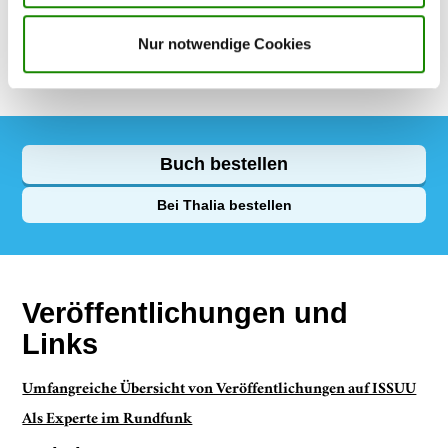
(
BAW
).
Nur notwendige Cookies
Er ist Mitglied der
TOP 100 Excellent Speaker
von Speakers
Excellence, Europas führender Redneragentur.
Buch bestellen
Bei Thalia bestellen
Veröffentlichungen und
Links
Umfangreiche Übersicht von Veröffentlichungen auf ISSUU
Als Experte im Rundfunk