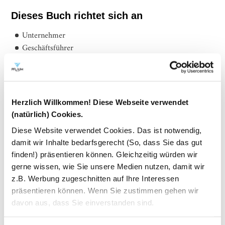
Dieses Buch richtet sich an
Unternehmer
Geschäftsführer
Marketing- und Kommuniktionsverantwortliche
Inhaber und Mitarbeiter von Marketing-Unternehmen
Beratungsfirmen und
Agenturen.
Herzlich Willkommen! Diese Webseite verwendet
(natürlich) Cookies.
Leseprobe
Diese Website verwendet Cookies. Das ist notwendig,
damit wir Inhalte bedarfsgerecht (So, dass Sie das gut
finden!) präsentieren können. Gleichzeitig würden wir
Powered by
Issuu
Publish for Free
gerne wissen, wie Sie unsere Medien nutzen, damit wir
z.B. Werbung zugeschnitten auf Ihre Interessen
präsentieren können. Wenn Sie zustimmen gehen wir
davon aus, dass Sie einverstanden sind.